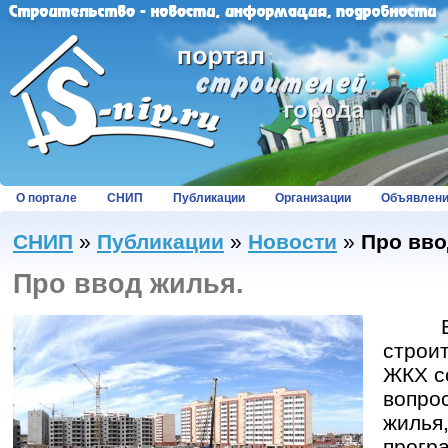
О портале
СНИП
Публикации
Организации
Объявлен
СНИП
»
Публикации
»
Новости
»
Про вво
Про ввод жилья.
Вчер
строи
ЖКХ с
вопр
жиль
прог