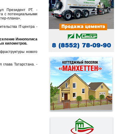
л Президент РТ. -
ота с потенциальными
стер-плана».
ельства IT-центра -
селение Иннополиса
ных километров.
фраструктуры нового
 глава Татарстана. -