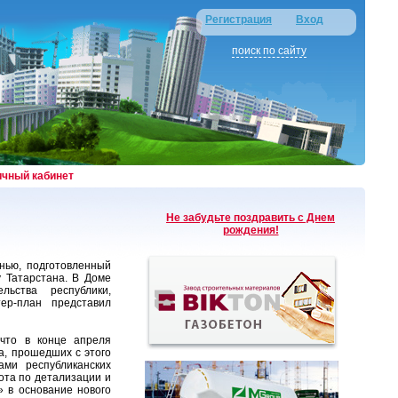
Регистрация
Вход
поиск по сайту
ичный кабинет
Не забудьте поздравить с Днем
рождения!
нью, подготовленный
у Татарстана. В Доме
ьства республики,
ер-план представил
что в конце апреля
а, прошедших с этого
ами республиканских
ота по детализации и
» в основание нового