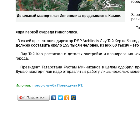
горо
«Се
Заре
Детальный мастер-план Иннополиса представлен в Казани.
рези
Такж
ядра первой очереди Иннополиса.
В своей презентации директор RSP Architects Лиу Тай Кер поблагод
должно составить около 155 тысяч человек, из них 60 тысяч - эт
Лиу Тай Кер рассказал о деталях застройки и планирования ком
города.
Президент Татарстана Рустам Минниханов в целом одобрил предс
Думаю, мастер-план надо отправлять в работу, лишь несколько мом
Источник:
пресс-служба Президента РТ.
Поделиться…