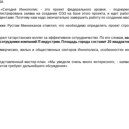
да.
годня Иннополис - это проект федерального уровня, - подчеркну
гистрирована заявка на создание ОЭЗ на базе этого проекта, и идет раб
дентами. Поэтому нам надо окончательно завершить работу по созданию ма
е Рустам Минниханов отметил, что необходимо определить проект строит
арил татарстанских коллег за эффективное сотрудничество. По его словам,
на
о сотрудники компаний IT-индустрии. Площадь города составит 20 квадрат
мерческих, жилых и общественных секторов Иннополиса, особенностях ин
тавленный мастер-план. «Мы увидели очень много интересного, - заявил
ентов требуют дальнейшего обсуждения».