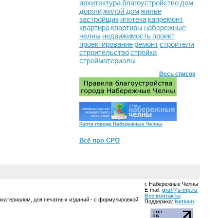
архитектура
благоустройство
дом
дороги
жилой дом
жилье
застройщик
ипотека
капремонт
квартира
квартиры
набережные
челны
недвижимость
проект
проектирование
ремонт
строители
строительство
стройка
стройматериалы
Весь список
Карта города Набережные Челны
Всё про СРО
г. Набережные Челны
E-mail:
graf@s-nip.ru
Все контакты
 материалом, для печатных изданий - с формулировкой
Поддержка:
Netkam