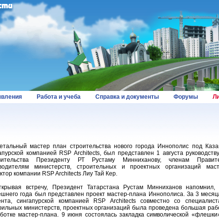
вления
Работа и учеба
Справка и документы
Форумы
Л
льный мастер план строительства нового города Иннополис под Каза
апурской компанией RSP Architects, был представлен 1 августа руководств
вительства Президенту РТ Рустаму Минниханову, членам Правител
водителям министерств, строительных и проектных организаций маст
ктор компании RSP Architects Лиу Тай Кер.
рывая встречу, Президент Татарстана Рустам Минниханов напомнил, 
шнего года был представлен проект мастер-плана Иннополиса. За 3 месяц
нта, сингапурской компанией RSP Architects совместно со специалист
ильных министерств, проектных организаций была проведена большая раб
ботке мастер-плана. 9 июня состоялась закладка символической «флешки