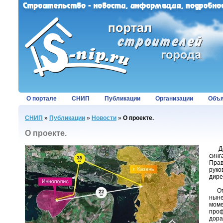
О портале
СНИП
Публикации
Организации
Объя
СНИП
»
Публикации
»
Новости
»
О проекте.
О проекте.
Дета
синг
Пра
руко
дире
Отк
ныне
моме
проф
дора