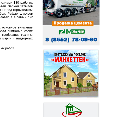
е силами 180 рабочих
етей. Фархал Латыпов
в. Перед строителями
абря. Рафар Шакиров
ловек, а в самый пик
а основное внимание
овал внимание своих
 требовании техники
ы мэрии и надзорных
ых работ.