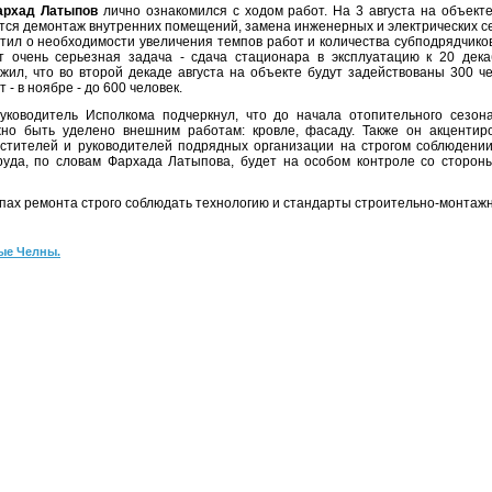
хад Латыпов
лично ознакомился с ходом работ. На 3 августа на объект
тся демонтаж внутренних помещений, замена инженерных и электрических с
тил о необходимости увеличения темпов работ и количества субподрядчико
т очень серьезная задача - сдача стационара в эксплуатацию к 20 дек
жил, что во второй декаде августа на объекте будут задействованы 300 че
т - в ноябре - до 600 человек.
водитель Исполкома подчеркнул, что до начала отопительного сезон
но быть уделено внешним работам: кровле, фасаду. Также он акцентир
стителей и руководителей подрядных организации на строгом соблюдении
руда, по словам Фархада Латыпова, будет на особом контроле со сторон
пах ремонта строго соблюдать технологию и стандарты строительно-монтажн
ые Челны.