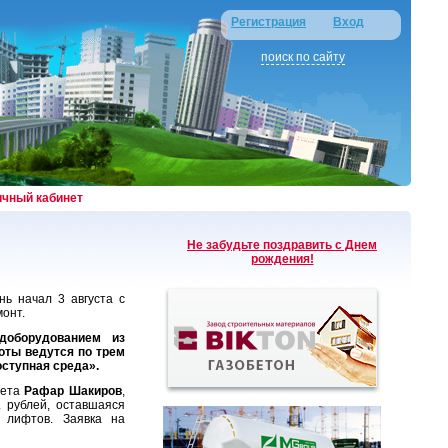
Регистрация
Вход
поиск по сайту
ичный кабинет
Не забудьте поздравить с Днем
рождения!
ь начал 3 августа с
монт.
оборудованием из
оты ведутся по трем
ступная среда».
тета
Рафар Шакиров
,
 рублей, оставшаяся
 лифтов. Заявка на