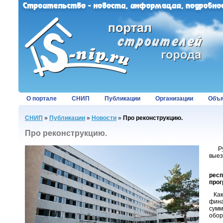
О портале
СНИП
Публикации
Организации
Объя
СНИП
»
Публикации
»
Новости
»
Про реконструкцию.
Про реконструкцию.
Руко
выез
На 
респ
прог
Как 
фина
сум
обор