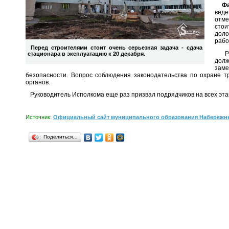
Фар
веде
отме
стои
доло
рабо
Перед строителями стоит очень серьезная задача - сдача
Руко
стационара в эксплуатацию к 20 декабря.
долж
заме
безопасности. Вопрос соблюдения законодательства по охране т
органов.
Руководитель Исполкома еще раз призвал подрядчиков на всех эта
Источник:
Официальный сайт муниципального образования Набережн
Поделиться…