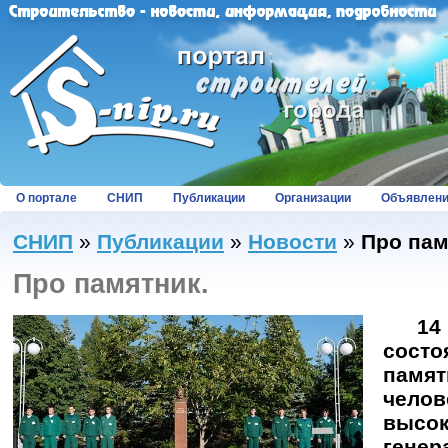
О портале
СНИП
Публикации
Организации
Объявлен
СНИП
»
Публикации
»
Новости
»
Про пам
Про памятник.
14 с
сос
памя
чело
высок
генер