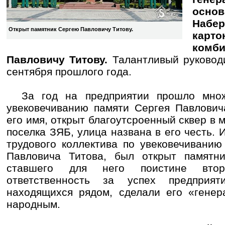
основ
Набер
Открыт памятник Сергею Павловичу Титову.
карто
ком
Павловичу Титову.
Талантливый руковод
сентября прошлого года.
За год на предприятии прошло множ
увековечиванию памяти Сергея Павлович
его имя, открыт благоутсроенный сквер в
поселка ЗЯБ, улица названа в его честь. 
трудового коллектива по увековечиванию
Павловича Титова, был открыт памятни
ставшего для него поистине вто
ответственность за успех предприя
находящихся рядом, сделали его «генер
народным.