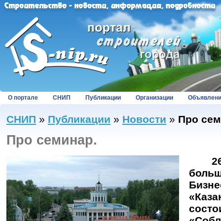
О портале
СНИП
Публикации
Организации
Объявлен
СНИП
»
Публикации
»
Новости
»
Про сем
Про семинар.
26 с
боль
Биз
«Ка
сос
«Соб