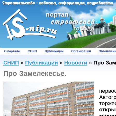
О портале
СНИП
Публикации
Организации
Объявлен
СНИП
»
Публикации
»
Новости
»
Про Зам
Про Замелекесье.
В р
перво
Авто
торже
отк
микро