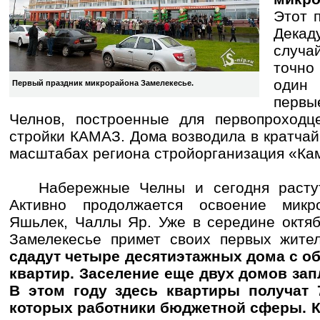
Этот 
Декад
случа
точно 
один 
Первый праздник микрорайона Замелекесье.
перв
Челнов, построенные для первопроходц
стройки КАМАЗ. Дома возводила в кратча
масштабах региона стройорганизация «Кам
Набережные Челны и сегодня растут 
Активно продолжается освоение микр
Яшьлек, Чаллы Яр. Уже в середине октя
Замелекесье примет своих первых жител
сдадут четыре десятиэтажных дома с о
квартир. Заселение еще двух домов зап
В этом году здесь квартиры получат 
которых работники бюджетной сферы. 