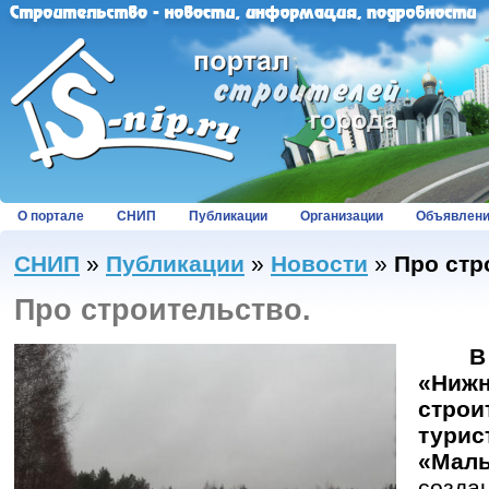
О портале
СНИП
Публикации
Организации
Объявлен
СНИП
»
Публикации
»
Новости
»
Про стр
Про строительство.
В
«Нижн
строи
тури
«Мал
созд