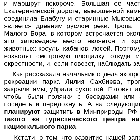
и маршрут покороче. Большая ее част
Екатерининской дороге, вымощенной кам
соединяла Елабугу и старинные Мысовые
является древним руслом реки. Тропа п
Малого Бора, в котором встречается око
это заповедное место является и «
животных: косуль, кабанов, лосей. Поэтом
возводят смотровую площадку, откуда м
окрестности, и, если повезет, наблюдать з
Как рассказала начальник отдела экопро
рекреации парка Лилия Сахбиева, тро
закрыли ямы, убрали сухостой. Готовят 
чтобы были полянки с беседками или 
посидеть и передохнуть. А на следующи
планируют
защитить в Минприроды Р
такого же туристического центра н
национального парка
.
Кстати, о том, что развитие нашей зап