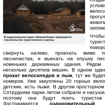
усл
вело
прогу
жив
запов
Что
В национальном парке «Нижняя Кама» завершается
строительство туристического центра.
тури
пово
свернуть налево, проехать мимо пи
лесничества, и выехать на опушку ле
новеньких деревянных здания. Рядом 
несколько десятков машин. В одном здан
прокат велосипедов и лыж
, тут же буде
номеров. Уже закуплены 20 горных вело
детские, есть лыжи. В другом просторном
Сотрудники парка летом собрали и насуши
поэтому они будут поить туристо
Достраивается
оздоровительный 