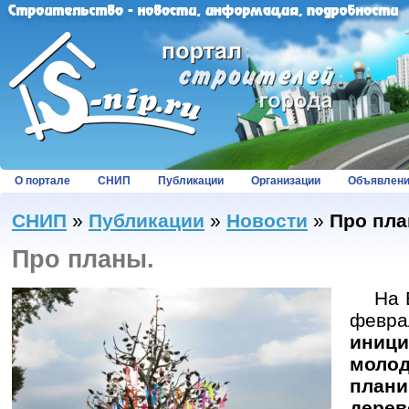
О портале
СНИП
Публикации
Организации
Объявлен
СНИП
»
Публикации
»
Новости
»
Про пла
Про планы.
На Бо
фев
ини
молод
план
дере