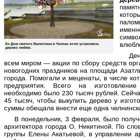
памя
кото
палом
имен
симво
влюбл
Ко Дню святого Валентина в Челнах хотят установить
дерево любви.
Деньг
всем миром — акции по сбору средств ор
новогодних праздников на площади Азатл
города. Помогали и меценаты, в числе ко
предприятия. Всего на изготовлени
необходимо было 230 тысяч рублей. Сейч
45 тысяч, чтобы выкупить дерево у изгот
суммы обещала внести еще одна челнинска
В понедельник, 3 февраля, было получе
архитектора города О. Никитиной. По сл
группы Елены Акатьевой, в управлении а