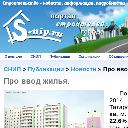
О портале
СНИП
Публикации
Организации
Объявлен
СНИП
»
Публикации
»
Новости
»
Про вво
Про ввод жилья.
По со
2014
Татар
кв. м
22,6%
том ч