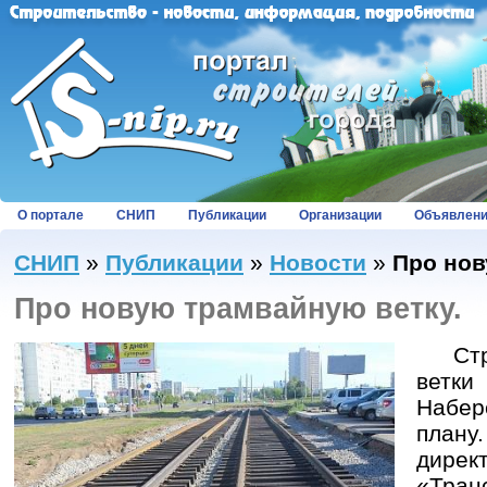
О портале
СНИП
Публикации
Организации
Объявлен
СНИП
»
Публикации
»
Новости
»
Про нов
Про новую трамвайную ветку.
Строи
вет
Набер
план
ди
«Тран