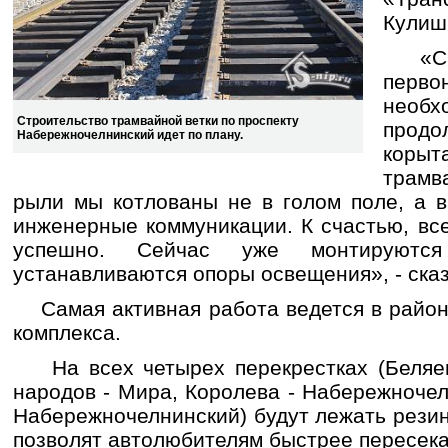
Кулиш
«Сам
перво
необ
Строительство трамвайной ветки по проспекту
прод
Набережночелнинский идет по плану.
корыт
трамв
рыли мы котлованы не в голом поле, а в
инженерные коммуникации. К счастью, вс
успешно. Сейчас уже монтируютс
устанавливаются опоры освещения», - сказ
Самая активная работа ведется в район
комплекса.
На всех четырех перекрестках (Беляе
народов - Мира, Королева - Набережноче
Набережночелнинский) будут лежать рези
позволят автолюбителям быстрее пересек