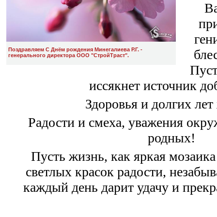
Ва
пр
ген
Поздравляем С Днём рождения Минегалиева Р.Г. -
бле
генерального директора ООО "СтройТраст".
Пуст
иссякнет источник до
Здоровья и долгих лет
Радости и смеха, уважения окр
родных!
Пусть жизнь, как яркая мозаика
светлых красок радости, незабы
каждый день дарит удачу и прекр