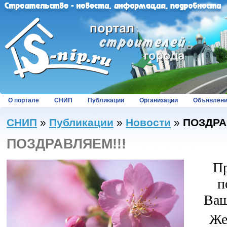
О портале
СНИП
Публикации
Организации
Объявлен
СНИП
»
Публикации
»
Новости
»
ПОЗДРА
ПОЗДРАВЛЯЕМ!!!
Пр
п
Ваш
Же