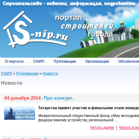
О портале
СНИП
Публикации
Организации
Объявлен
СНИП
»
Публикации
»
Новости
Новости
04 декабря 2014
Про конкурс.
-
Татарстан примет участие в финальном этапе конкур
Межрегиональный общественный фонд «Мир молодежи»
федеративному устройству, региональной ...
Читать далее
|
Читать в н