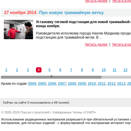
Читать далее
|
Читать в н
27 ноября 2014
Про новую трамвайную ветку.
-
Установку тяговой подстанции для новой трамвайной
конца ноября.
Руководителю исполкома города Наилю Магдееву проде
подстанцию для трамвайной ветки. В ...
Читать далее
|
Читать в н
1
2
3
4
5
6
7
8
9
10
11
12
Архив по годам:
0000
;
2005
;
2006
;
2007
;
2008
;
2009
;
2010
;
2011
;
2012
;
2013
;
2
Сейчас на сайте
0 пользователь
и
68 гостей
.
© 2005-2026 Портал строителей г. Набережные Челны «СНИП»
Использование редакционных материалов разрешается при обязательной установке акт
материалом, для печатных изданий - с формулировкой «по материалам интернет-по