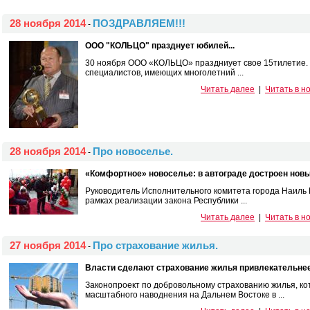
28 ноября 2014
ПОЗДРАВЛЯЕМ!!!
-
ООО "КОЛЬЦО" празднует юбилей...
30 ноября ООО «КОЛЬЦО» праздниует свое 15тилетие. К
специалистов, имеющих многолетний ...
Читать далее
|
Читать в н
28 ноября 2014
Про новоселье.
-
«Комфортное» новоселье: в автограде достроен новы
Руководитель Исполнительного комитета города Наиль М
рамках реализации закона Республики ...
Читать далее
|
Читать в н
27 ноября 2014
Про страхование жилья.
-
Власти сделают страхование жилья привлекательнее
Законопроект по добровольному страхованию жилья, к
масштабного наводнения на Дальнем Востоке в ...