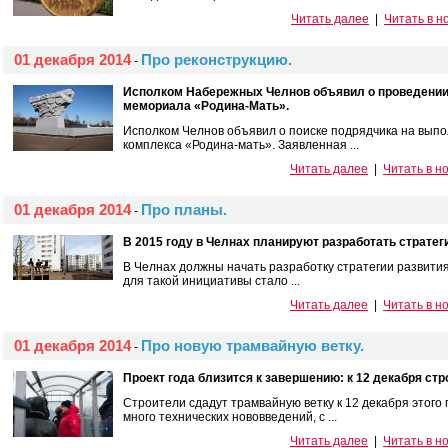
Читать далее
|
Читать в н
01 декабря 2014
Про реконструкцию.
-
Исполком Набережных Челнов объявил о проведении
мемориала «Родина-Мать».
Исполком Челнов объявил о поиске подрядчика на вып
комплекса «Родина-мать». Заявленная ...
Читать далее
|
Читать в н
01 декабря 2014
Про планы.
-
В 2015 году в Челнах планируют разработать страте
В Челнах должны начать разработку стратегии развит
для такой инициативы стало ...
Читать далее
|
Читать в н
01 декабря 2014
Про новую трамвайную ветку.
-
Проект года близится к завершению: к 12 декабря ст
Строители сдадут трамвайную ветку к 12 декабря этого 
много технических нововведений, с ...
Читать далее
|
Читать в н