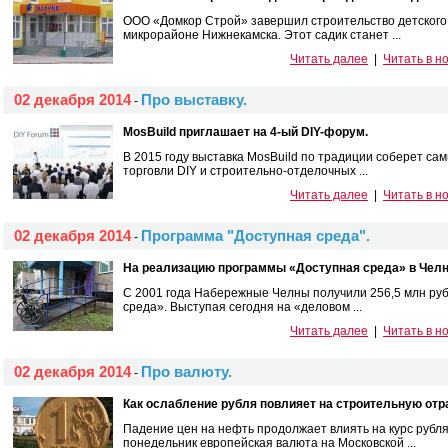
ООО «Домкор Строй» завершил строительство детского 
микрорайоне Нижнекамска. Этот садик станет ...
Читать далее
|
Читать в н
02 декабря 2014
Про выставку.
-
MosBuild приглашает на 4-ый DIY-форум.
В 2015 году выставка MosBuild по традиции соберет са
торговли DIY и строительно-отделочных ...
Читать далее
|
Читать в н
02 декабря 2014
Программа "Доступная среда".
-
На реализацию программы «Доступная среда» в Челна
С 2001 года Набережные Челны получили 256,5 млн ру
среда». Выступая сегодня на «деловом ...
Читать далее
|
Читать в н
02 декабря 2014
Про валюту.
-
Как ослабление рубля повлияет на строительную отр
Падение цен на нефть продолжает влиять на курс рубля
понедельник европейская валюта на Московской ...