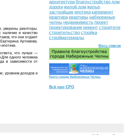
архитектура
благоустройство
дом
дороги
жилой дом
жилье
застройщик
ипотека
капремонт
квартира
квартиры
набережные
челны
недвижимость
проект
проектирование
ремонт
строители
е, уверены риелторы.
строительство
стройка
с наличие и качество
стройматериалы
таков, что они отдают
 Екатерина Артемова.
 ипотеки.
Весь список
ответа, что лучше —
 «Для одного человека
да в зависимости от
е, уровнем доходов и
Карта города Набережные Челны
Всё про СРО