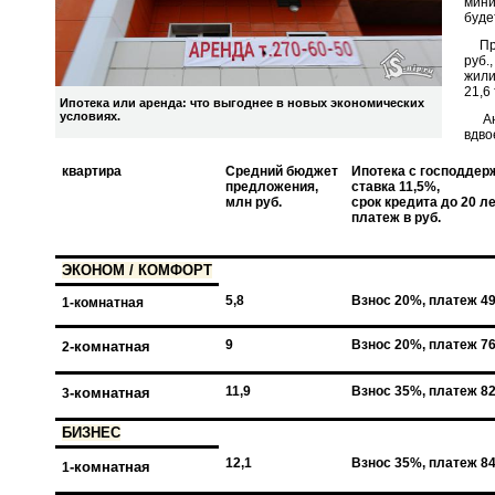
мини
буде
При 
руб.
жили
21,6 
Ипотека или аренда: что выгоднее в новых экономических
условиях.
Анал
вдво
квартира
Средний бюджет
Ипотека с господдер
предложения,
ставка 11,5%,
млн руб.
срок кредита до 20 ле
платеж в руб.
ЭКОНО
М / КОМФОРТ
5,8
Взнос 20%, платеж 49
1-комнатная
9
Взнос 20%, платеж 76
-комнатная
2
11,9
Взнос 35%, платеж 82
-комнатная
3
БИЗНЕС
12,1
Взнос 35%, платеж 84
-комнатная
1