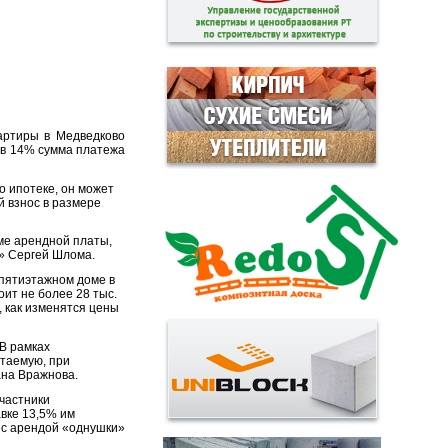
артиры в Медведково
е в 14% сумма платежа
о ипотеке, он может
й взнос в размере
ме арендной платы,
» Сергей Шлома.
пятиэтажном доме в
оит не более 28 тыс.
, как изменятся цены
«В рамках
етаемую, при
ана Вражнова.
частники
авке 13,5% им
о с арендой «однушки»