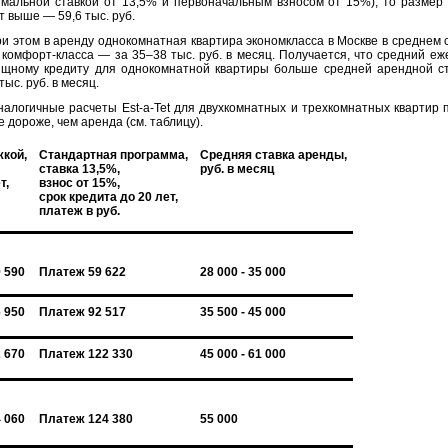
мальной ставкой от 13,5% и первоначальным взносом от 15%), то размер
т выше — 59,6 тыс. руб.
этом в аренду однокомнатная квартира экономкласса в Москве в среднем с
, комфорт-класса — за 35–38 тыс. руб. в месяц. Получается, что средний е
щному кредиту для однокомнатной квартиры больше средней арендной ст
тыс. руб. в месяц.
огичные расчеты Est-a-Tet для двухкомнатных и трехкомнатных квартир п
е дороже, чем аренда (см. таблицу).
жкой,
Стандартная программа,
Средняя ставка аренды,
ставка 13,5%,
руб. в месяц
т,
взнос от 15%,
срок кредита до 20 лет,
платеж в руб.
 590
Платеж 59 622
28 000 - 35 000
 950
Платеж 92 517
35 500 - 45 000
 670
Платеж 122 330
45 000 - 61 000
 060
Платеж 124 380
55 000