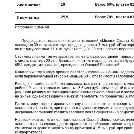
19
Взнос 60%, платеж 81
-комнатная
2
25,9
Взнос 70%, платеж 83
-комнатная
3
Источник: Est-a-Tet
Председатель правления группы компаний «Миэль» Оксана Вра
площадью 39 кв. м, за которую продавец просит 7 млн руб. «При пе
по кредиту составит 61 тыс. руб. в месяц. За 20 лет набежит перепл
Стоимость найма той же квартиры, по ее словам, составляет примерно
снимать квартиру 28 лет. Взносы по ипотеке и арендная ставка буду
65%, следует из расчетов, приведенных Оксаной Вражновой.
К аналогичному выводу пришли риелторы компании «Инком-Недвижи
если первоначальный взнос не меньше 63% от стоимости залоговог
Еще один пример разобрала председатель совета директоров компа
районе Речного вокзала стоимостью 5,5 млн руб. ежемесячный платеж
руб. Если разницу от потенциального ежемесячного платежа в размер
на жилье, однако гражданин избежит переплаты по процентам. А это
Расчеты могут корректироваться в случае, если ипотечные кредиты
альтернативных схем, при которых вырученные средства за продажу
досрочном погашении кредита заемщик может существенно сократит
На вторичном рынке жилья, как отмечает Сергей Шлома, сейчас оче
альтернативных сделок, для которых ипотечный кредит является допл
ежемесячно нужно отдавать банку примерно 41,5 тыс. руб. при сроке
комфорт-класса.