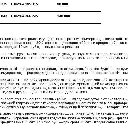
 225
Платеж 195 315
90 000
 042
Платеж 266 245
140 000
жнова рассмотрела ситуацию на конкретном примере однокомнатной кв
рвоначальном взносе в 30%, сроке кредитования в 20 лет и процентной ставк
ата порядка 10 млн руб.», — подсчитала риелтор.
 30 тыс. руб. в месяц. То есть на ту сумму, которую человек переплачивает п
т сопоставимы только в том случае, если покупатель заплатит первоначальны
мость». «Наши расчеты показали, что ежемесячный платеж будет равен сум
о имущества», — рассказал директор департамента вторичного жилья «Инком
нии «Бест-Новострой» Ирина Доброхотова. «Для однокомнатной квартиры в 
 по ипотеке на 30 лет составит 57,3 тыс. руб. Аренда такой же «однушки» ст
е 29 тыс. руб. откладывать, то за 30 лет накопится 10,4 млн руб. Неизвестно
 16,2 млн руб.», — делает вывод Ирина Доброхотова.
 привлекаются при альтернативных (обменных) сделках, уточняют риелторы. 
 прежней квартиры идут в качестве первоначального взноса за вновь приобр
ь и сумму аннуитетного платежа, и сумму общей переплаты», — говорит Окс
нь мало прямых ипотечных покупателей — не более 3–5%. Остальные — это у
атой. В среднем они берут в кредит по ипотеке порядка 3,2 млн руб. При ст
 кредитования 15 лет, 37,3 тыс. руб. — при сроке 25 лет. Это уже сопоставим