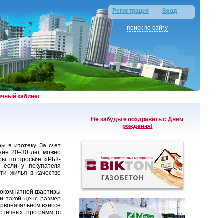
Регистрация
Вход
поиск по сайту
ичный кабинет
Не забудьте поздравить с Днем
рождения!
 в ипотеку. За счет
ние 20–30 лет можно
ры по просьбе «РБК-
 если у покупателя
ти жилья в качестве
нокомнатной квартиры
ри такой цене размер
ервоначальном взносе
потечных программ (с