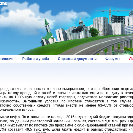
вления
Работа и учеба
Справка и документы
Форумы
Л
да жилья в финансовом плане выигрышнее, чем приобретение квартиры
ицы между арендной ставкой и ежемесячным платежом по кредиту в тече
пить на 100%-ную оплату новой квартиры, подсчитали московские риелто
ижимости». Выгодными условия по ипотеке становятся в том случае,
аточно собственных средств, чтобы внести не менее 63–65% от стоимос
оначального взноса.
ком цифр
. По итогам шести месяцев 2015 года средний бюджет покупки од
скве, по данным риелторской компании Est-a-Tet, составил 5,8 млн руб. П
есячных выплат по ипотеке (по программе с субсидированной ставкой при п
0%) составит 49,5 тыс. руб. Если брать кредит в рамках стандартных и