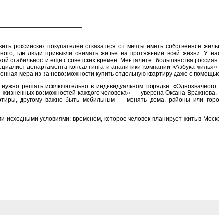
вить российских покупателей отказаться от мечты иметь собственное жиль
ного, где люди привыкли снимать жилье на протяжении всей жизни. У на
ной стабильности еще с советских времен. Менталитет большинства россиян 
циалист департамента консалтинга и аналитики компании «Азбука жилья»
денная мера из-за невозможности купить отдельную квартиру даже с помощью
ужно решать исключительно в индивидуальном порядке. «Однозначного 
й и жизненных возможностей каждого человека», — уверена Оксана Вражнова.
ртиры, другому важно быть мобильным — менять дома, районы или горо
 исходными условиями: временем, которое человек планирует жить в Москв