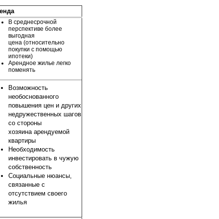
енда
В среднесрочной
перспективе более
выгодная
цена (относительно
покупки с помощью
ипотеки)
Арендное жилье легко
поменять
Возможность
необоснованного
повышения цен и других
недружественных шагов
со стороны
хозяина арендуемой
квартиры
Необходимость
инвестировать в чужую
собственность
Социальные нюансы,
связанные с
отсутствием своего
жилья