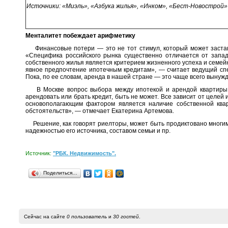
Источники: «Миэль», «Азбука жилья», «Инком», «Бест-Новострой»
Менталитет побеждает арифметику
Финансовые потери — это не тот стимул, который может заста
«Специфика российского рынка существенно отличается от запад
собственного жилья является критерием жизненного успеха и семей
явное предпочтение ипотечным кредитам», — считает ведущий спе
Пока, по ее словам, аренда в нашей стране — это чаще всего вынуж
В Москве вопрос выбора между ипотекой и арендой квартиры н
арендовать или брать кредит, быть не может. Все зависит от целе
основополагающим фактором является наличие собственной ква
обстоятельств», — отмечает Екатерина Артемова.
Решение, как говорят риелторы, может быть продиктовано многими
надежностью его источника, составом семьи и пр.
Источник:
"РБК. Недвижимость".
Поделиться…
Сейчас на сайте
0 пользователь
и
30 гостей
.