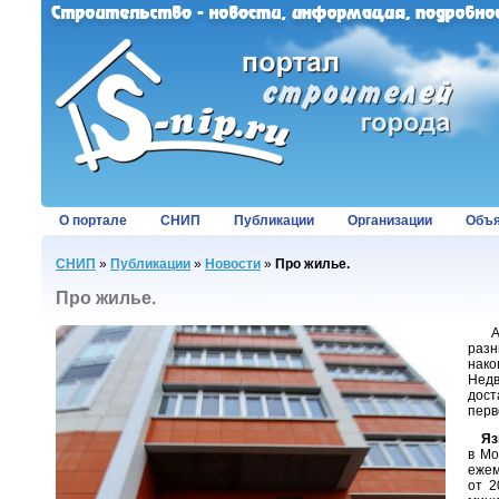
О портале
СНИП
Публикации
Организации
Объя
СНИП
»
Публикации
»
Новости
»
Про жилье.
Про жилье.
Арен
разн
нако
Недв
дост
перв
Язы
в Мо
ежем
от 2