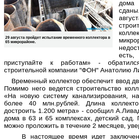
дома 
сдан
авгу
строи
кол
29 августа пройдет испытание временного коллектора в
мик
65 микрорайоне.
недос
есть
приступайте к работам» - обратилс
строительной компании "ФОН" Анатолию Л
Временный коллектор обеспечит ввод двух
Помимо него ведется строительство колл
«На новую систему канализирования, н
более 40 млн.рублей. Длина коллекто
достроить 1.200 метра» - сообщил А.Лива
дома в 63 и 65 комплексах, детский сад.
можно проложить в течение 2 месяцев, уве
В настоящее время идет заключение