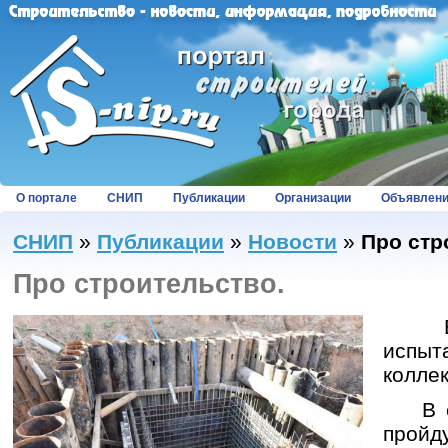
О портале
СНИП
Публикации
Организации
Объявлен
СНИП
»
Публикации
»
Новости
»
Про стр
Про строительство.
В эт
испы
коллек
В слу
пройд