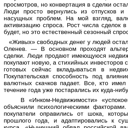
просмотров, но конвертация в сделки оста
Люди просто вернулись из отпусков и
насущных проблем. На мой взгляд, вал
активизацию спроса. Рост числа сделок в 
будет, но это естественный сезонный спро
«Живых» свободных денег у людей остал
Оленев. — В основном проходят альте
сделки. Люди продают имеющуюся недвиж
покупают новую, а стихийных инвесторов 
готовых сейчас вкладываться в недви
Покупательская способность под влиян
валютных скачков падает. Все, кто имел
течение года уже постарались их куда-ниб
В «Инком-Недвижимости» «успокоен
объяснили психологическими факторами.
покупатели оправились от шока, котор
прошлого года, и адаптировались к су
курса. «Нынешний обвал российской в