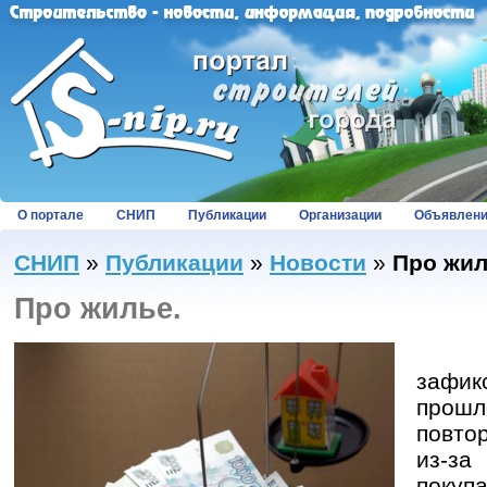
О портале
СНИП
Публикации
Организации
Объявлен
СНИП
»
Публикации
»
Новости
»
Про жил
Про жилье.
Ажи
зафик
прошл
повто
из
покуп