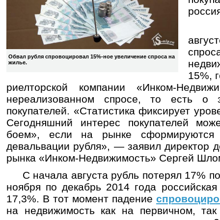
росси
Паде
авгус
спр
Обвал рубля спровоцировал 15%-ное увеличение спроса на
недви
жилье.
15%, г
риелторской компании «Инком-Недвиж
нереализованном спросе, то есть о з
покупателей. «Статистика фиксирует уров
Сегодняшний интерес покупателей може
боем», если на рынке сформируются
девальвации рубля», — заявил директор 
рынка «Инком-Недвижимость» Сергей Шло
С начала августа рубль потерял 17% по
ноября по декабрь 2014 года российская
17,3%. В тот момент падение
спровоциро
на недвижимость как на первичном, так