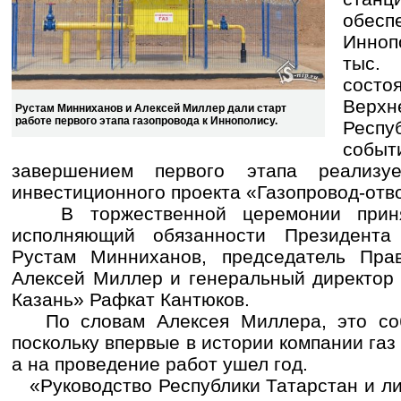
обес
Инноп
тыс.
сост
Верх
Рустам Минниханов и Алексей Миллер дали старт
работе первого этапа газопровода к Иннополису.
Респу
соб
завершением первого этапа реализу
инвестиционного проекта «Газопровод-отво
В торжественной церемонии приня
исполняющий обязанности Президента 
Рустам Минниханов, председатель Пра
Алексей Миллер и генеральный директор
Казань» Рафкат Кантюков.
По словам Алексея Миллера, это соб
поскольку впервые в истории компании газ
а на проведение работ ушел год.
«Руководство Республики Татарстан и л