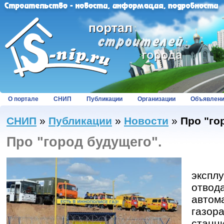
О портале
СНИП
Публикации
Организации
Объявлен
СНИП
»
Публикации
»
Новости
»
Про "го
Про "город будущего".
Цер
экспл
от
автом
газор
стан