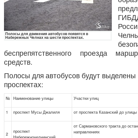
пре
ГИБД
Росс
Челн
Полосы для движения автобусов появятся в
Набережных Челнах на шести проспектах.
бе
беспрепятственного проезда марш
средств.
Полосы для автобусов будут выделены
проспектах:
№
Наименование улицы
Участки улиц
1
проспект Мусы Джалиля
от проспекта Казанский до улицы
от Сармановского тракта до оста
проспект
направлениях
2
Набережночелнинский