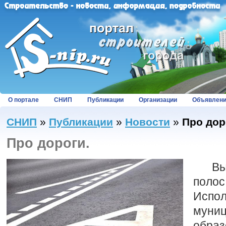
О портале
СНИП
Публикации
Организации
Объявлен
СНИП
»
Публикации
»
Новости
»
Про дор
Про дороги.
Выде
полос
Испо
муниц
об