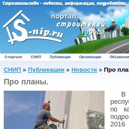
О портале
СНИП
Публикации
Организации
Объявлен
СНИП
»
Публикации
»
Новости
»
Про пла
Про планы.
В На
респу
по к
подр
2016