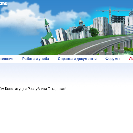
вления
Работа и учеба
Справка и документы
Форумы
Л
ём Конституции Республики Татарстан!