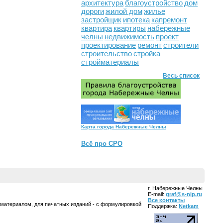
архитектура
благоустройство
дом
дороги
жилой дом
жилье
застройщик
ипотека
капремонт
квартира
квартиры
набережные
челны
недвижимость
проект
проектирование
ремонт
строители
строительство
стройка
стройматериалы
Весь список
Карта города Набережные Челны
Всё про СРО
г. Набережные Челны
E-mail:
graf@s-nip.ru
Все контакты
 материалом, для печатных изданий - с формулировкой
Поддержка:
Netkam