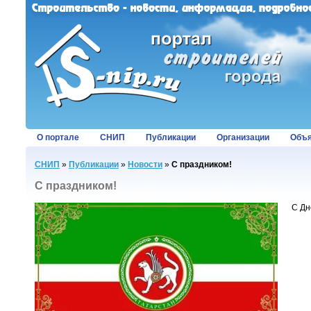
О портале
СНИП
Публикации
Организации
Объя
СНИП
»
Публикации
»
Новости
»
С праздником!
С праздником!
С Дн