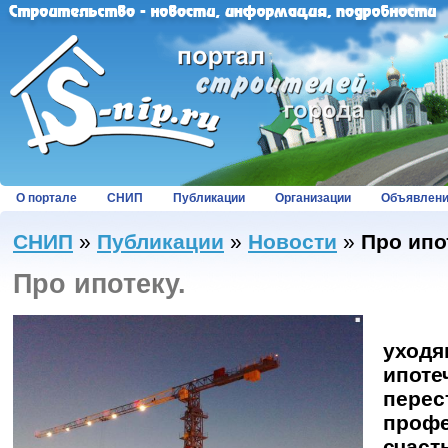
О портале
СНИП
Публикации
Организации
Объявлен
СНИП
»
Публикации
»
Новости
»
Про ипо
Про ипотеку.
На 
уходя
ипо
пере
профе
счаст