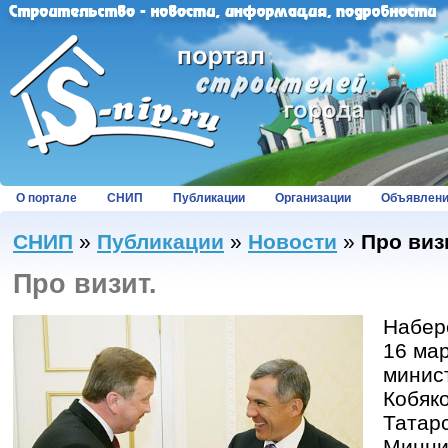
О портале
СНИП
Публикации
Организации
Объявлен
СНИП
»
Публикации
»
Новости
»
Про виз
Про визит.
Набер
16 мар
минис
Кобяк
Татар
Минни