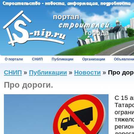
О портале
СНИП
Публикации
Организации
Объявлен
СНИП
»
Публикации
»
Новости
»
Про дор
Про дороги.
С 15 а
Татар
огран
тяжел
регио
дорог