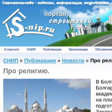
О портале
СНИП
Публикации
Организации
Объявлен
СНИП
»
Публикации
»
Новости
»
Про рел
Про религию.
В Бол
Болга
акаде
на пл
подго
Закла