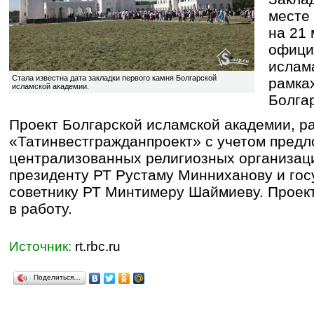
месте
на 21 
офици
ислам
Стала известна дата закладки первого камня Болгарской
рамка
исламской академии.
Болга
Проект Болгарской исламской академии, 
«Татинвестгражданпроект» с учетом пред
централизованных религиозных организац
президенту РТ Рустаму Минниханову и го
советнику РТ Минтимеру Шаймиеву. Проек
в работу.
Источник:
rt.rbc.ru
Поделиться…