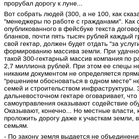
прорубал дорогу к луне...
Вот собрать людей (300, а не 100, как ска
"менеджеры по работе с гражданами". Как 
опубликованного в фейсбуке текста догово
бланков, почти пять тысяч рублей каждый 
свой гектар, должен будет отдать "за услуг
формированию массива земли. При удачно
такой 300-гектарный массив компания по 
2,7 миллиона рублей. При этом ее спецы н
никаким документом не определяется прям
"решением обосноваться в одном месте" н
семей и строительством инфраструктуры. 
дальневосточном гектаре оговаривает, что
самоуправления оказывают содействие обу
Оказывают, конечно... Но местные власти, 
проложить дорогу даже к участкам земли,
семьям.
- По закону земля выдается не объединени