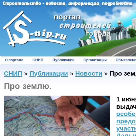
О портале
СНИП
Публикации
Организации
Объявлен
СНИП
»
Публикации
»
Новости
»
Про зем
Про землю.
1 июн
выдач
особе
предо
участ
Дальн