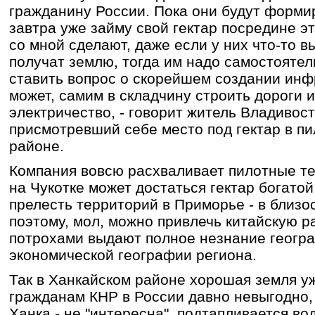
гражданину России. Пока они будут форми
завтра уже займу свой гектар посредине эт
со мной сделают, даже если у них что-то в
получат землю, тогда им надо самостоятел
ставить вопрос о скорейшем создании инф
может, самим в складчину строить дороги 
электричество, - говорит житель Владивост
присмотревший себе место под гектар в п
районе.
Компания вовсю расхваливает пилотные те
на Чукотке может достаться гектар богатой
прелесть территорий в Приморье - в близо
поэтому, мол, можно привлечь китайскую р
потрохами выдают полное незнание геогра
экономической географии региона.
Так в Ханкайском районе хорошая земля уж
гражданам КНР в России давно невыгодно, 
Ханка - не "интересна", подтапливается во