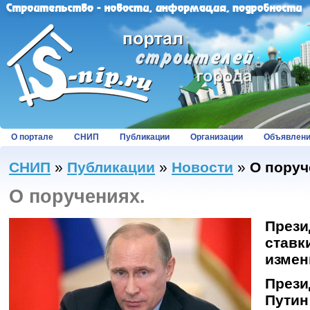
О портале
СНИП
Публикации
Организации
Объявлен
СНИП
»
Публикации
»
Новости
»
О поруч
О поручениях.
Прези
ставк
измен
Прези
Путин