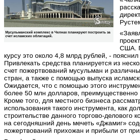
расск
дирек
Русте
«Заяв
Мусульманский комплекс в Челнах планируют построить за
счет исламских облигаций.
проек
США. 
курсу это около 4,8 млрд рублей, - поясни
Привлекать средства планируется из неско
счет пожертвований мусульман и различны
стран, а также с помощью выпуска исламск
Ожидается, что с помощью этого инструме
более 50 млн долларов, преимущественно 
Кроме того, для местного бизнеса рассма
использования такого инструмента, как до
строительстве данного торгово-делового к
на сегодняшний день мечеть «Джамиг» сод
пожертвований прихожан и прибыли от пр