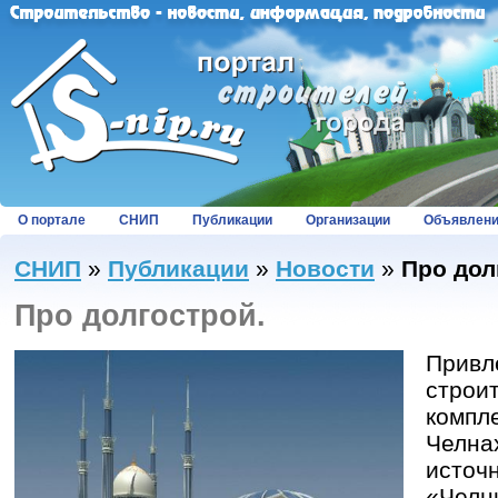
О портале
СНИП
Публикации
Организации
Объявлен
СНИП
»
Публикации
»
Новости
»
Про дол
Про долгострой.
Привл
строи
компл
Челна
источн
«Челн