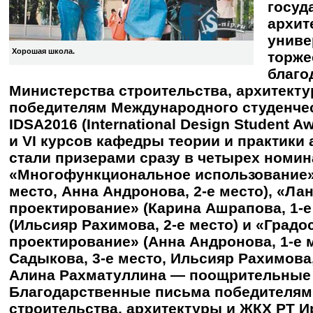
госуд
архит
униве
Хорошая школа.
торже
благо
Министерства строительства, архитект
победителям Международного студенчес
IDSA2016 (International Design Student A
и VI курсов кафедры теории и практики
стали призерами сразу в четырех номин
«Многофункциональное использование» 
место, Анна Андронова, 2-е место), «Л
проектирование» (Карина Ашрапова, 1-е
(Ильсияр Рахимова, 2-е место) и «Град
проектирование» (Анна Андронова, 1-е 
Садыкова, 3-е место, Ильсияр Рахимова
Алина Рахматуллина — поощрительные 
Благодарственные письма победителям
строительства, архитектуры и ЖКХ РТ И