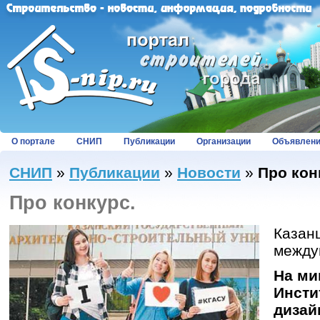
О портале
СНИП
Публикации
Организации
Объявлен
СНИП
»
Публикации
»
Новости
»
Про кон
Про конкурс.
Казан
между
На ми
Инсти
дизай