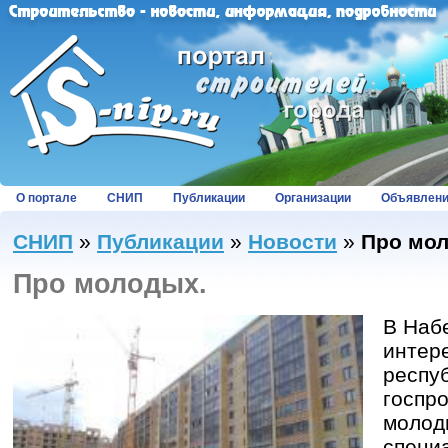
О портале
СНИП
Публикации
Организации
Объявлен
СНИП
»
Публикации
»
Новости
»
Про мо
Про молодых.
В Наб
интер
респу
госпр
молод
специа