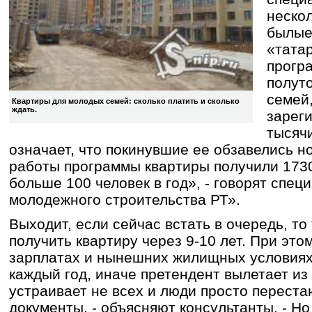
нескол
былые 
«тата
прогр
полут
семей,
Квартиры для молодых семей: сколько платить и сколько
ждать.
зарег
тысячи
означает, что покинувшие ее обзавелись н
работы программы квартиры получили 1730
больше 100 человек в год», - говорят спе
молодежного строительства РТ».
Выходит, если сейчас встать в очередь, т
получить квартиру через 9-10 лет. При это
зарплатах и нынешних жилищных условиях
каждый год, иначе претендент вылетает из
устраивает не всех и люди просто перест
документы, - объясняют консультанты. - Но