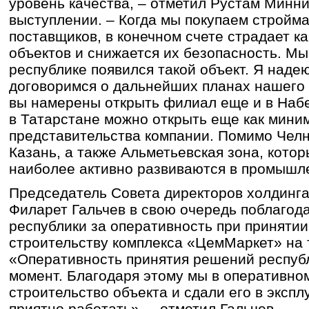
уровень качества, – отметил Рустам Минн
выступлении. – Когда мы покупаем стройм
поставщиков, в конечном счете страдает к
объектов и снижается их безопасность. Мы 
республике появился такой объект. Я надею
договоримся о дальнейших планах нашего 
вы намерены открыть филиал еще и в Наб
в Татарстане можно открыть еще как мини
представительства компании. Помимо Челн
Казань, а также Альметьевская зона, кото
наиболее активно развиваются в промышл
Председатель Совета директоров холдин
Филарет Гальчев в свою очередь поблагод
республики за оперативность при приняти
строительству комплекса «ЦемМаркет» на 
«Оперативность принятия решений респуб
момент. Благодаря этому мы в оперативн
строительство объекта и сдали его в эксп
приятно работать», – отметил Гальчев.