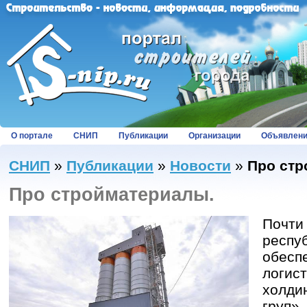
О портале
СНИП
Публикации
Организации
Объявлен
СНИП
»
Публикации
»
Новости
»
Про стр
Про стройматериалы.
Почти
респу
обеспе
логис
холди
груп»