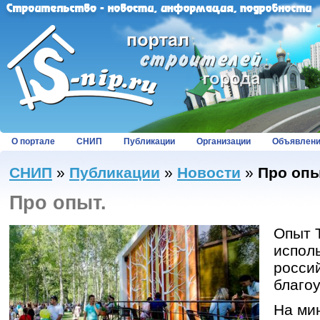
О портале
СНИП
Публикации
Организации
Объявлен
СНИП
»
Публикации
»
Новости
»
Про опы
Про опыт.
Опыт 
испол
росси
благоу
На ми