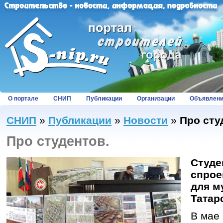
О портале
СНИП
Публикации
Организации
Объявлен
СНИП
»
Публикации
»
Новости
»
Про сту
Про студентов.
Студе
спрое
для м
Татар
В мае 