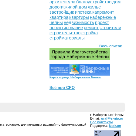
архитектура
благоустройство
дом
дороги
жилой дом
жилье
застройщик
ипотека
капремонт
квартира
квартиры
набережные
челны
недвижимость
проект
проектирование
ремонт
строители
строительство
стройка
стройматериалы
Весь список
Карта города Набережные Челны
Всё про СРО
г. Набережные Челны
E-mail:
graf@s-nip.ru
Все контакты
 материалом, для печатных изданий - с формулировкой
Поддержка:
Netkam