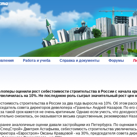
вления
Работа и учеба
Справка и документы
Форумы
Л
лоперы оценили рост себестоимости строительства в России с начала кри
увеличилась на 10%. Не последнюю роль сыграл значительный рост цен 
стоимость строительства в России за два года выросла на 10%. Об этом рас
седатель совета директоров девелопера «Гранель» Андрей Назаров. По его 
 за такой срок кажется не очень критичным. Однако если учесть, что доходнос
ительно снизилась, он оказывается весьма существенным, резюмировал Наз
 ранее аналогичные оценки давали застройщики из Петербурга. По оценкам 
СпецСтрой» Дмитрия Астафьева, себестоимость строительства увеличилась
иректора «Евростроя» Оксаны Кравцовой - на 30%, председателя совета дир