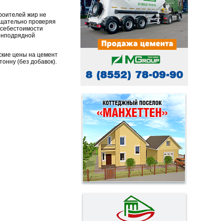
роителей жир не
 тщательно проверяя
и себестоимости
генподрядной
ские цены на цемент
тонну (без добавок).