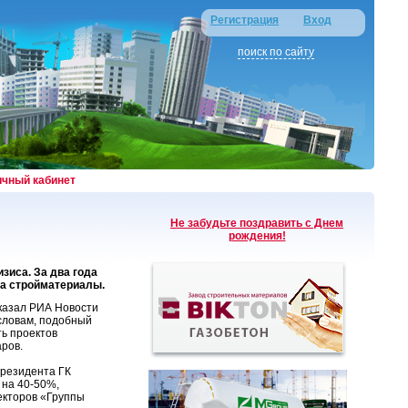
Регистрация
Вход
поиск по сайту
ичный кабинет
Не забудьте поздравить с Днем
рождения!
зиса. За два года
на стройматериалы.
сказал РИА Новости
словам, подобный
ть проектов
аров.
президента ГК
 на 40-50%,
екторов «Группы