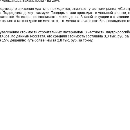
 Александра Вахмистрова - на 20%.
едующего снижения ждать не приходится, отмечают участники рынка. «Со ст
т. Подрядчики дохнут как мухи. Тендеры стали проводить в меньшей спешке,
рагентов. Но все равно возникают плохие долги. В такой ситуации о снижени
ительства можно даже не мечтать», - отмечал в начале октября совладелец 
увеличение стоимости строительных материалов. В частности, внутрироссий
бре, по данным Росстата, его средняя стоимость составила 3,3 тыс. руб. за 
15% дешевле: чуть более чем за 2,8 тыс. руб. за тонну.