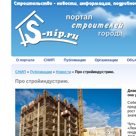
О портале
СНИП
Публикации
Организации
Объя
СНИП
»
Публикации
»
Новости
»
Про стройиндустрию.
Про стройиндустрию.
Деве
она 
Себе
пред
рост
знач
Чуть
«Лен
генд