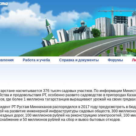
вления
Работа и учеба
Справка и документы
Форумы
Л
тарстане насчитывается 376 тысяч садовых участков. По информации Минист
йства и продовольствия РТ, особенно развито садоводство в пригородах Каз
ов, где более 1 миллиона татарстанцев выращивают урожай на своих грядках
идент РТ Рустам Минниханов распорядился в 2017 году предусмотреть в бю
ей на развитие инженерной инфраструктуры садовых обществ, 300 миллионо
ездных дорог, 100 миллионов рублей на реконструкцию электросетей, 100 ми
снабжение и 50 миллионов рублей на сбор и вывоз бытовых отходов.