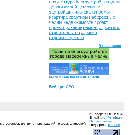
архитектура
благоустройство
дом
дороги
жилой дом
жилье
застройщик
ипотека
капремонт
квартира
квартиры
набережные
челны
недвижимость
проект
проектирование
ремонт
строители
строительство
стройка
стройматериалы
Весь список
Карта города Набережные Челны
Всё про СРО
г. Набережные Челны
E-mail:
graf@s-nip.ru
Все контакты
 материалом, для печатных изданий - с формулировкой
Поддержка:
Netkam