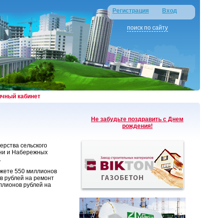
Регистрация
Вход
поиск по сайту
ичный кабинет
Не забудьте поздравить с Днем
рождения!
ерства сельского
ани и Набережных
.
джете 550 миллионов
в рублей на ремонт
ллионов рублей на