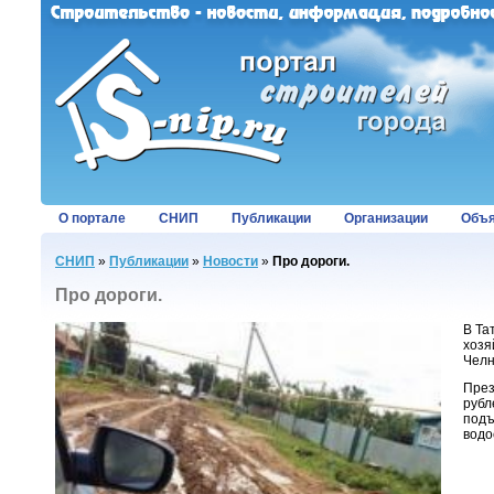
О портале
СНИП
Публикации
Организации
Объя
СНИП
»
Публикации
»
Новости
»
Про дороги.
Про дороги.
В Та
хозя
Челн
През
рубл
подъ
водо