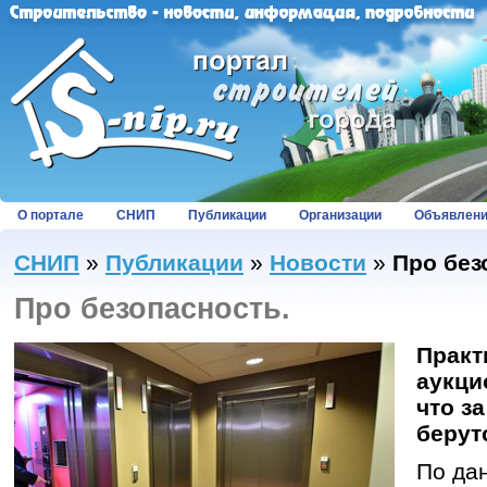
О портале
СНИП
Публикации
Организации
Объявлен
СНИП
»
Публикации
»
Новости
»
Про без
Про безопасность.
Практ
аукци
что з
берут
По да