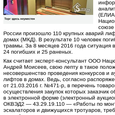
инфор
анали
(ЕЛИА
Торг здесь неуместен
Нацио
союзе 
России произошло 110 крупных аварий лиф
домах (МКД). В результате 10 человек поги
травмы. За 8 месяцев 2016 года ситуация в
24 погибших и 25 раненых.
Как считает эксперт-консультант ООО На
Андрей Моисеев, свою лепту в такое поло
несовершенство проведения конкурсов и а
лифтов в домах. Ведь, согласно распоряж
от 21.03.2016 г. №471-р, в перечень товаров
осуществления закупок которых заказчик о
в электронной форме (электронный аукцион
ОКВЭД2 — 43.29.19.110 — «Работы по мон
эскалаторов и движущихся тротуаров, тр