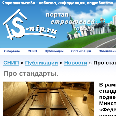
О портале
СНИП
Публикации
Организации
Объявлен
СНИП
»
Публикации
»
Новости
»
Про ста
Про стандарты.
В рам
станд
подв
Минст
«Феде
норми