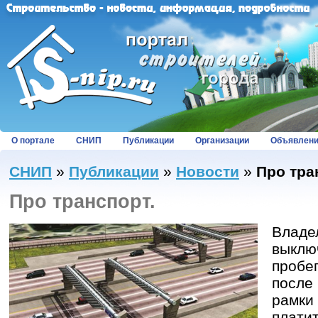
О портале
СНИП
Публикации
Организации
Объявлен
СНИП
»
Публикации
»
Новости
»
Про тра
Про транспорт.
Владе
выклю
пробе
после
рамки 
плати