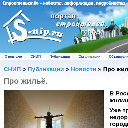
О портале
СНИП
Публикации
Организации
Объявлен
СНИП
»
Публикации
»
Новости
»
Про жил
Про жильё.
В Рос
жили
Уже т
недор
город