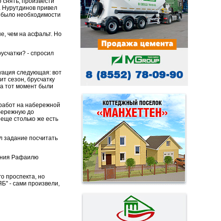
о снять, произвести
а Нурутдинов привел
не было необходимости
е, чем на асфальт. Но
усчатки? - спросил
итуация следующая: вот
ит сезон, брусчатку
на тот момент были
 работ на набережной
абережную до
 еще столько же есть
ал задание посчитать
ления Рафаилю
о проспекта, но
ЯБ" - сами произвели,