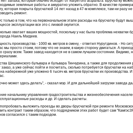
 нет запаха, который обычно исходит от нагретого асфальта. Брусчатку можн
ходимые земляные работы и аккуратно уложить обратно. В качестве пример
гу, которая покрыта брусчаткой 14 лет назад в 47-м комплексе, там ни разу 
зводить ремонт.
с только в том, что на первоначальном этапе расходы на брусчатку будут выш
оцессе эксплуатации все это с лихвой окупится.
сколько хватает ваших мощностей, поскольку у нас была проблема нехватки бр
города Наиль Магдеев.
щность производства - 1000 кв. метров в смену, - ответил Нурутдинов. - Но с
ас мы просто стоим, потому что не знаем, в какую сторону двигаться. А приход
о сразу всем. Также завод находится не в самом лучшем состоянии. Видимо, 
териалами.
йства Шишкинского бульвара и бульвара Тинчурина, а также для продолжения
 заказ, а уже сейчас пойти и посчитать, сколько потребуется брусчатки на н
на набережной уже уложено 6 тысяч кв. метров брусчатки их производства. И
ас.
очно может здесь делать", - сказал мэр. И для дальнейшей загрузки завода д
адание начальнику управления градостроительства и жизнеобеспечения насе
эксплуатационные расходы и др. И сделать расчеты.
т попробовать выложить проезды во дворы брусчаткой при ремонте Московског
вить контракт таким образом, что подрядчиком этих работ будет сам "КамгэсЗ
нов согласился с таким подходом.