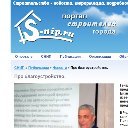
О портале
СНИП
Публикации
Организации
Объя
СНИП
»
Публикации
»
Новости
»
Про благоустройство.
Про благоустройство.
Генд
пред
Бизн
изве
неме
пред
В Че
капи
При 
уход