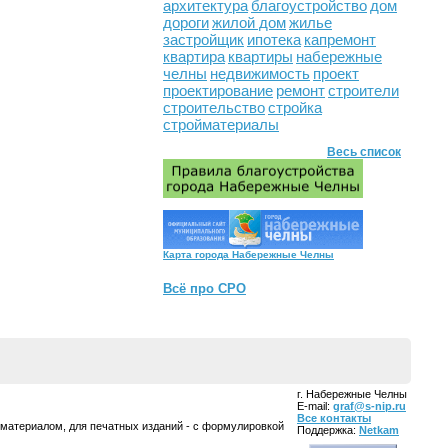
архитектура
благоустройство
дом
дороги
жилой дом
жилье
застройщик
ипотека
капремонт
квартира
квартиры
набережные
челны
недвижимость
проект
проектирование
ремонт
строители
строительство
стройка
стройматериалы
Весь список
Карта города Набережные Челны
Всё про СРО
г. Набережные Челны
E-mail:
graf@s-nip.ru
Все контакты
 материалом, для печатных изданий - с формулировкой
Поддержка:
Netkam