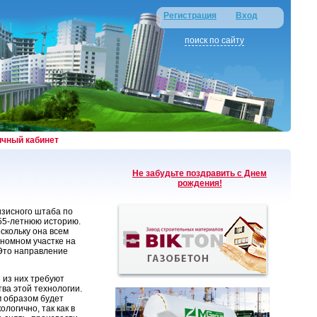
Регистрация
Вход
поиск по сайту
ичный кабинет
Не забудьте поздравить с Днем
рождения!
изисного штаба по
 55-летнюю историю.
скольку она всем
ономном участке на
 Это направление
 из них требуют
ва этой технологии.
м образом будет
логично, так как в