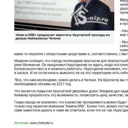
жару
необ
доро
прои
Мину
в пр
- На
мэр 
«КамгэсЗЯБ» предлагает замостить брусчаткой проезды во
дворах Набережных Челнов
- Мо
сейч
нужн
какие-то перебои с оборотными средствами и, соответственно, с ма
Магдеев сообщил, что городу необходима брусчатка для благоустро
реки Мелекески. Он предложил Нурутдинову не ждать, когда поступит
Колокольного моста и начинать работать. Нурутдинов напомнил, что 
в запасе. И он готов начать вывозить ее на эту территорию хоть сейч
"Все, что нам необходимо, нужно делать в Челнах. Уж брусчатку мы т
необходимые объемы на 2017 год.
Что касается покрытия брусчаткой дворовых дорог, Магдеев дал з
Киямову проработать эту возможность: посмотреть цену, качество, 
Глава города не исключил, что в качестве эксперимента можно буде
только под гарантии компании "КамгэсЗЯБ". Более того, можно соста
сами замостили дорогу и сами же ответили, если что не так. Нурутди
Источник:
www.chelnyltd.ru