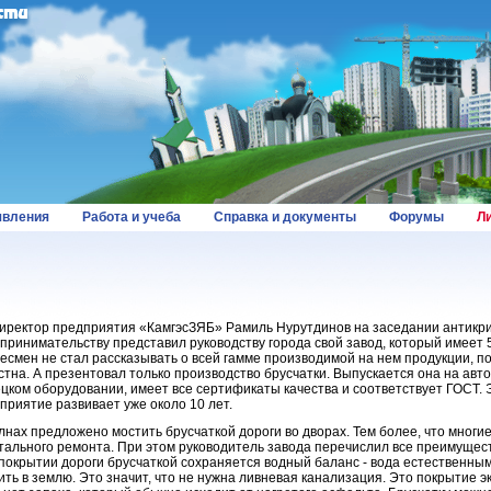
вления
Работа и учеба
Справка и документы
Форумы
Л
иректор предприятия «КамгэсЗЯБ» Рамиль Нурутдинов на заседании антикр
принимательству представил руководству города свой завод, который имеет
есмен не стал рассказывать о всей гамме производимой на нем продукции, по
стна. А презентовал только производство брусчатки. Выпускается она на авт
цком оборудовании, имеет все сертификаты качества и соответствует ГОСТ.
приятие развивает уже около 10 лет.
лнах предложено мостить брусчаткой дороги во дворах. Тем более, что многие
тального ремонта. При этом руководитель завода перечислил все преимущест
покрытии дороги брусчаткой сохраняется водный баланс - вода естественны
ить в землю. Это значит, что не нужна ливневая канализация. Это покрытие эко