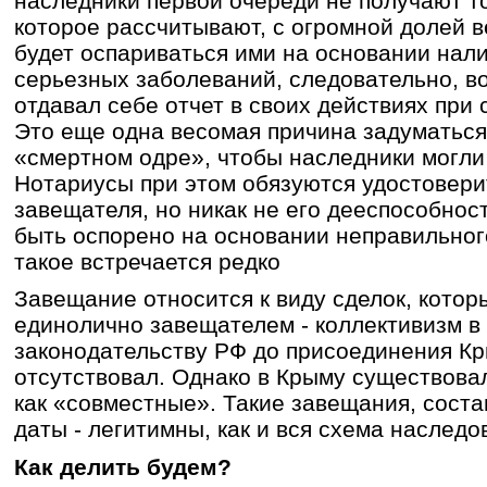
наследники первой очереди не получают т
которое рассчитывают, с огромной долей 
будет оспариваться ими на основании нал
серьезных заболеваний, следовательно, во
отдавал себе отчет в своих действиях при
Это еще одна весомая причина задуматься
«смертном одре», чтобы наследники могли 
Нотариусы при этом обязуются удостовери
завещателя, но никак не его дееспособнос
быть оспорено на основании неправильног
такое встречается редко
Завещание относится к виду сделок, котор
единолично завещателем - коллективизм в
законодательству РФ до присоединения Кр
отсутствовал. Однако в Крыму существова
как «совместные». Такие завещания, сост
даты - легитимны, как и вся схема наследо
Как делить будем?