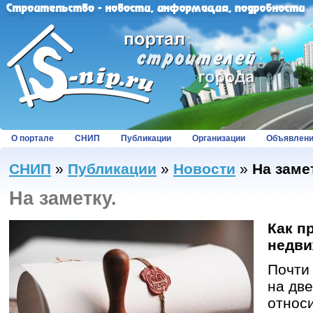
О портале
СНИП
Публикации
Организации
Объявлен
СНИП
»
Публикации
»
Новости
»
На заме
На заметку.
Как п
недв
Почти
на две
относи