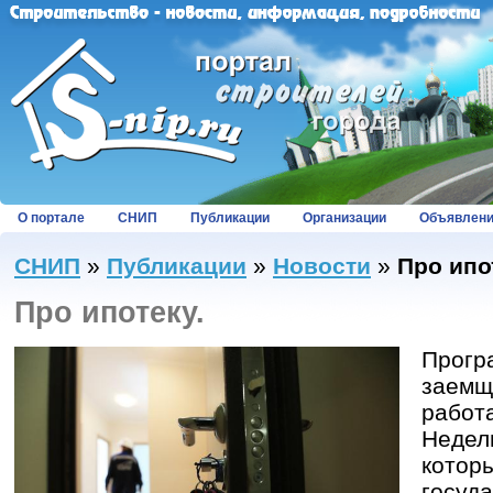
О портале
СНИП
Публикации
Организации
Объявлен
СНИП
»
Публикации
»
Новости
»
Про ипо
Про ипотеку.
Прогр
заемщ
работа
Недел
котор
госуд