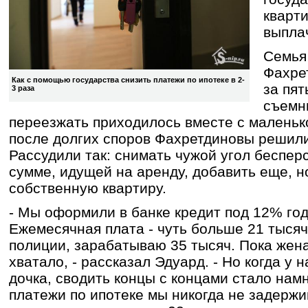
кварт
выплач
Семья
Фахре
Как с помощью государства снизить платежи по ипотеке в 2-
за пят
3 раза
съемн
переезжать приходилось вместе с маленько
после долгих споров Фахретдиновы решилис
Рассудили так: снимать чужой угол беспер
сумме, идущей на аренду, добавить еще, н
собственную квартиру.
- Мы оформили в банке кредит под 12% год
Ежемесячная плата - чуть больше 21 тысяч
полиции, зарабатываю 35 тысяч. Пока жена
хватало, - рассказал Эдуард. - Но когда у 
дочка, сводить концы с концами стало нам
платежи по ипотеке мы никогда не задержив