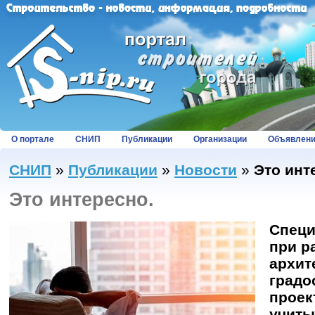
О портале
СНИП
Публикации
Организации
Объявлен
СНИП
»
Публикации
»
Новости
»
Это инт
Это интересно.
Специ
при р
архит
градо
проек
учиты