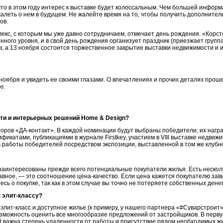
о в этом году интерес к выставке будет колоссальным. Чем большей инфор
 жалеть о нем в будущем. Не жалейте время на то, чтобы получить дополнит
ов.
лекс, с которым мы уже давно сотрудничаем, отмечает день рождения. «Корс
ого уровня, и в свой день рождения организует праздник (приезжает группа 
в, а 13 ноября состоится торжественное закрытие выставки недвижимости и
 ноября и увидеть ее своими глазами. О впечатлениях и прочих деталях про
ю.
сти и интерьерных решений Home & Design?
торов «ДА-контакт». В каждой номинации будут выбраны победители, их награ
икатами, публикациями в журнале Firstkey, участием в VIII выставке недвиж
ь работы победителей посредством экспозиции, выставленной в том же клубн
аинтересованы прежде всего потенциальные покупатели жилья. Есть несколь
лавное, — это соотношение цена-качество. Если цена кажется покупателю за
 о покупке, так как в этом случае вы точно не потеряете собственных денег
к элит-классу?
ы элит-класс и доступное жилье (к примеру, у нашего партнера «#Суварстроит
 возможность оценить все многообразие предложений от застройщиков. В перв
ей важна степень удаленности от работы и присутствие рядом необходимых