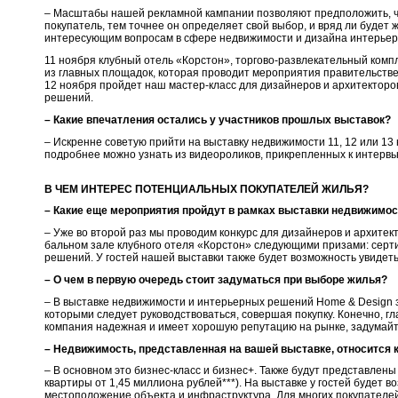
– Масштабы нашей рекламной кампании позволяют предположить, чт
покупатель, тем точнее он определяет свой выбор, и вряд ли будет
интересующим вопросам в сфере недвижимости и дизайна интерьер
11 ноября клубный отель «Корстон», торгово-развлекательный комп
из главных площадок, которая проводит мероприятия правительственн
12 ноября пройдет наш мастер-класс для дизайнеров и архитекторо
решений.
– Какие впечатления остались у участников прошлых выставок?
– Искренне советую прийти на выставку недвижимости 11, 12 или 13
подробнее можно узнать из видеороликов, прикрепленных к интервь
В ЧЕМ ИНТЕРЕС ПОТЕНЦИАЛЬНЫХ ПОКУПАТЕЛЕЙ ЖИЛЬЯ?
– Какие еще мероприятия пройдут в рамках выставки недвижимо
– Уже во второй раз мы проводим конкурс для дизайнеров и архитек
бальном зале клубного отеля «Корстон» следующими призами: сертиф
решений. У гостей нашей выставки также будет возможность увидет
– О чем в первую очередь стоит задуматься при выборе жилья?
– В выставке недвижимости и интерьерных решений Home & Design з
которыми следует руководствоваться, совершая покупку. Конечно, г
компания надежная и имеет хорошую репутацию на рынке, задумайтесь
– Недвижимость, представленная на вашей выставке, относится 
– В основном это бизнес-класс и бизнес+. Также будут представлен
квартиры от 1,45 миллиона рублей***). На выставке у гостей будет
местоположение объекта и инфраструктура. Для многих покупател