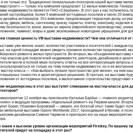
, и не только это. Традиционно генеральным спонсором нашей выставки явля
варстроит» — только эта компания предлагает 12 жилых комплексов. Генер
авки недвижимости является ПАО «Сбербанк». В этот раз у нас получилось п
аний-застройщиков, более 5 компаний коттеджных поселков и около 20 комп
у дизайна интерьеров. Это компании, предлагающие террасную доску, штукат
чатку, двери, мебель, сантехнику, краску, паркеты, плитку, электрику, изделия 
ему безопасности, кухни, ванны из акрила (европейского производства), уни
ложения, ламинат, ковры и даже эксклюзивные новогодние украшения для до
чем главная ценность VIII выставки недвижимости? Чем она отличается о
выставке уже многие знают, количество участников и посетителей с каждым год
ых, на одной площадке можно увидеть огромное количество предложений, ка
йнерского ремонта жилых пространств. Во-вторых, мы объединяем выставку
стер-классом для покупателей недвижимости, риелторов, дизайнеров и архит
тители могли в полной мере получить ответы на все интересующие вопросы 
онсультироваться не только на тему покупки недвижимости, но и ее внутренне
 мастер-класса — «Как выбрать лучшее пространство для жизни», на нем на
нтерьерных тонкостях и архитектурных решениях. В-третьих, на выставке бу
ложения от коттеджных поселков, а малоэтажное строительство представит 
кие медиаперсоны в этот раз выступят спикерами на мастер-классе для д
текторов?
 мероприятие 12 ноября мы пригласили Наталью Барбье — главного редакто
онин» и ведущую программы «Идеальный ремонт» на Первом канале. Второ
упит Борис Уборевич-Боровский — уверен, его богатый опыт также будет пол
ах мебельной выставки iSaloni Worldwide 2017, проходившей в Москве, я позн
ьянским дизайнером Симоне Чармоли и пригласил его на наше мероприятие в
ера.
 знаем о высоком уровне организации мероприятий Firstkey. По вашему пр
тителей придет на площадку в этот раз?