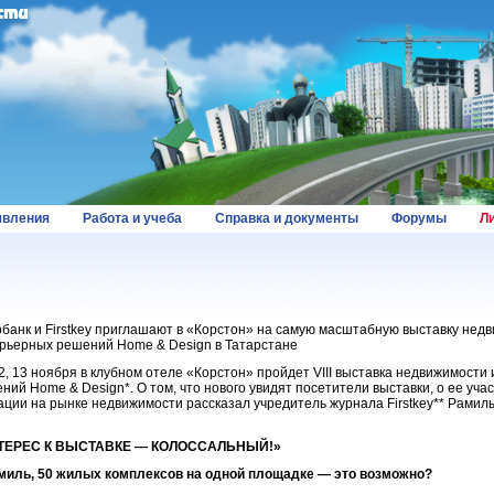
вления
Работа и учеба
Справка и документы
Форумы
Л
банк и Firstkey приглашают в «Корстон» на самую масштабную выставку нед
рьерных решений Home & Design в Татарстане
12, 13 ноября в клубном отеле «Корстон» пройдет VIII выставка недвижимости
ний Home & Design*. О том, что нового увидят посетители выставки, о ее уч
ации на рынке недвижимости рассказал учредитель журнала Firstkey** Рамиль
ТЕРЕС К ВЫСТАВКЕ — КОЛОССАЛЬНЫЙ!»
миль, 50 жилых комплексов на одной площадке — это возможно?