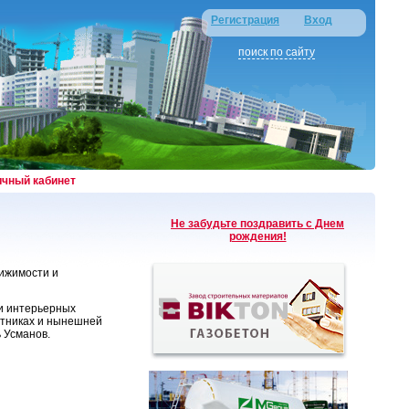
Регистрация
Вход
поиск по сайту
ичный кабинет
Не забудьте поздравить с Днем
рождения!
вижимости и
 и интерьерных
астниках и нынешней
 Усманов.