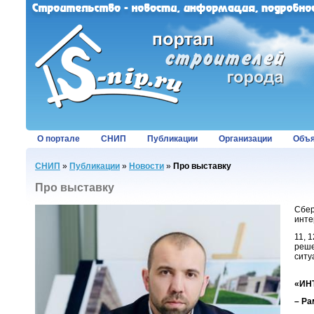
О портале
СНИП
Публикации
Организации
Объя
СНИП
»
Публикации
»
Новости
»
Про выставку
Про выставку
Сбер
инте
11, 
реше
ситу
«ИН
– Ра