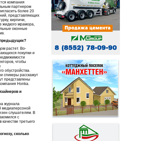
ется компания
альным партнером
ригласить более 20
аний, представляющих
урку, кирпичи,
из жидкого мрамора,
кальные оконные
ма.
т предыдущих?
ом растет. Во-
сающихся покупки и
 недвижимости
екторов, чтобы
и
го обустройства.
ши спикеры расскажут
дут представлены
компания Honka.
изайнеров и
ра журнала
й медиаперсоной
езен слушателям. В
акомился с
 качестве третьего
огнозу, сколько