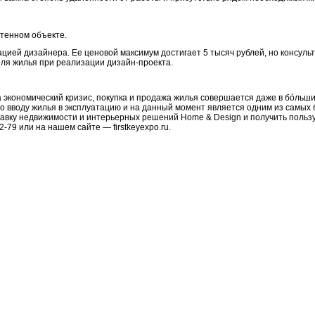
тенном объекте.
цией дизайнера. Ее ценовой максимум достигает 5 тысяч рублей, но консуль
еля жилья при реализации дизайн-проекта.
а экономический кризис, покупка и продажа жилья совершается даже в бóльши
по вводу жилья в эксплуатацию и на данный момент является одним из самых
авку недвижимости и интерьерных решений Home & Design и получить пользу
79 или на нашем сайте — firstkeyexpo.ru.