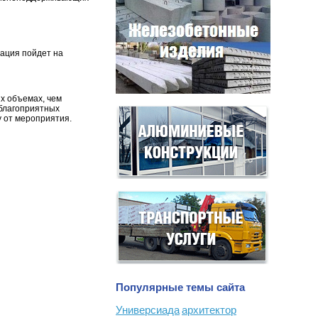
тация пойдет на
х объемах, чем
 благоприятных
 от мероприятия.
Популярные темы сайта
Универсиада
архитектор