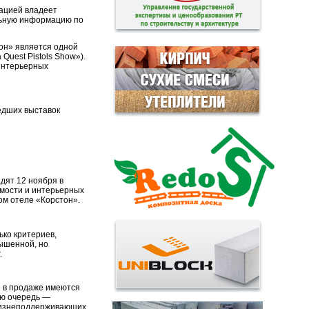
мацией владеет
ельную информацию по
тон» является одной
Quest Pistols Show»).
 интерьерных
шедших выставок
дят 12 ноября в
имости и интерьерных
ом отеле «Корстон».
ко критериев,
вышенной, но
.
» в продаже имеются
ую очередь —
 жизнеподдерживающих