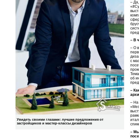
– Да
«#Су
выст
комп
сфер
брус
сист
пред
– В 
– О 
перв
диза
с ма
посе
прок
Тема
об и
пред
– Ка
архи
– На
«Мез
выст
рамк
итал
Увидеть своими глазами: лучшие предложения от
застройщиков и мастер-классы дизайнеров
спик
– Мы
посе