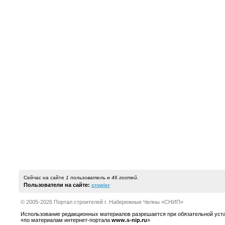
Сейчас на сайте
1 пользователь
и
46 гостей
.
Пользователи на сайте:
crowler
© 2005-2026 Портал строителей г. Набережные Челны «СНИП»
Использование редакционных материалов разрешается при обязательной устано
«по материалам интернет-портала
www.s-nip.ru
»