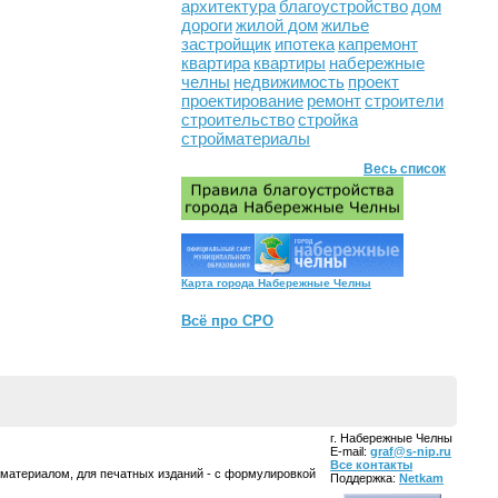
архитектура
благоустройство
дом
дороги
жилой дом
жилье
застройщик
ипотека
капремонт
квартира
квартиры
набережные
челны
недвижимость
проект
проектирование
ремонт
строители
строительство
стройка
стройматериалы
Весь список
Карта города Набережные Челны
Всё про СРО
г. Набережные Челны
E-mail:
graf@s-nip.ru
Все контакты
 материалом, для печатных изданий - с формулировкой
Поддержка:
Netkam