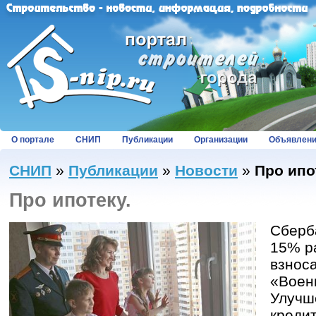
О портале
СНИП
Публикации
Организации
Объявлен
СНИП
»
Публикации
»
Новости
»
Про ипо
Про ипотеку.
Сберб
15% р
взнос
«Воен
Улучш
креди