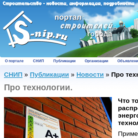
О портале
СНИП
Публикации
Организации
Объявлен
СНИП
»
Публикации
»
Новости
»
Про тех
Про технологии.
Что т
распр
энер
техно
Приме