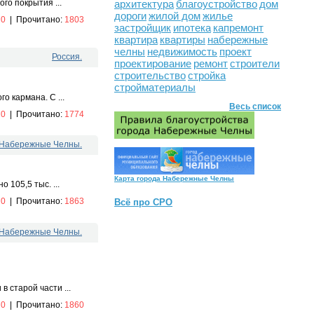
архитектура
благоустройство
дом
го покрытия ...
дороги
жилой дом
жилье
:
0
|
Прочитано:
1803
застройщик
ипотека
капремонт
квартира
квартиры
набережные
челны
недвижимость
проект
Россия.
проектирование
ремонт
строители
строительство
стройка
стройматериалы
о кармана. С ...
Весь список
:
0
|
Прочитано:
1774
.Набережные Челны.
Карта города Набережные Челны
105,5 тыс. ...
:
0
|
Прочитано:
1863
Всё про СРО
.Набережные Челны.
 старой части ...
:
0
|
Прочитано:
1860