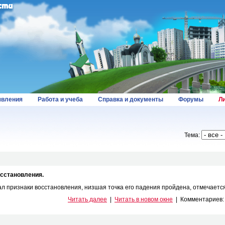
вления
Работа и учеба
Справка и документы
Форумы
Л
Тема:
осстановления.
л признаки восстановления, низшая точка его падения пройдена, отмечается в
Читать далее
|
Читать в новом окне
|
Комментариев