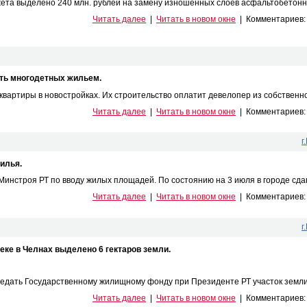
жета выделено 240 млн. рублей на замену изношенных слоев асфальтобетонно
Читать далее
|
Читать в новом окне
|
Комментариев
ть многодетных жильем.
вартиры в новостройках. Их строительство оплатит девелопер из собственног
Читать далее
|
Читать в новом окне
|
Комментариев
г
илья.
нстроя РТ по вводу жилых площадей. По состоянию на 3 июля в городе сдано 
Читать далее
|
Читать в новом окне
|
Комментариев
г
еке в Челнах выделено 6 гектаров земли.
дать Государственному жилищному фонду при Президенте РТ участок земли в
Читать далее
|
Читать в новом окне
|
Комментариев