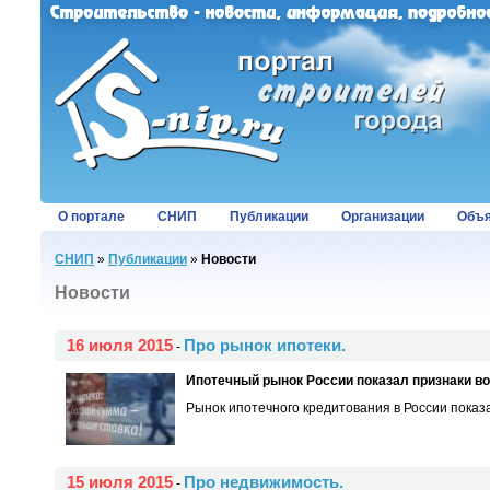
О портале
СНИП
Публикации
Организации
Объя
СНИП
»
Публикации
»
Новости
Новости
16 июля 2015
Про рынок ипотеки.
-
Ипотечный рынок России показал признаки в
Рынок ипотечного кредитования в России показа
15 июля 2015
Про недвижимость.
-