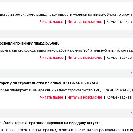
 истории российского рынка недвижимости «черной пятницы». Участие в крупн
Читать далее
|
Читать в новом окне
|
Комментариев
г
 освоили почти миллиард рублей.
онта жилого фонда выполнено работ на сумму 964,7 млн рублей, что составля
Читать далее
|
Читать в новом окне
|
Комментариев
г
сторов для строительства в Челнах ТРЦ GRAND VOYAGE.
оторая планирует в Набережных Челнах строительство ТРЦ GRAND VOYAGE, ве
Читать далее
|
Читать в новом окне
|
Комментариев
г
. Элеваторная гора запланирована на середину августа.
та в пос. Элеваторная гора выделено 3 млн. 376 тыс. из республиканского бю