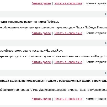
Читать далее
|
Читать в новом окне
|
Комментариев
г
судят концепцию развития парка Победы.
 обсуждение концепции центрального парка города – Парка Победы. Инициат
Читать далее
|
Читать в новом окне
|
Комментариев
г
илой комплекс около поселка «Чаллы Яр».
ено приступить к строительству многоэтажного жилого комплекса «Парус». О
Читать далее
|
Читать в новом окне
|
Комментариев
г
втограда должны использоваться только в рекреационных целях, строител
ый архитектор города Алмас Идрисов продемонстрировал архитектурные ре
Читать далее
|
Читать в новом окне
|
Комментариев