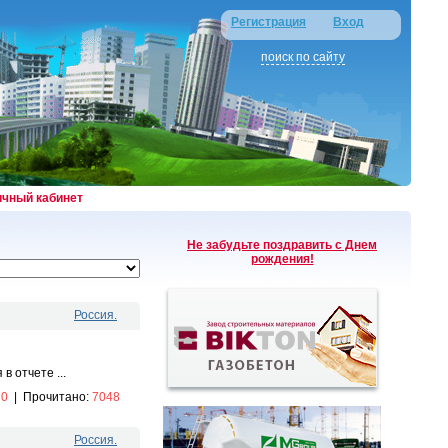
Регистрация
Вход
поиск по сайту
ичный кабинет
Не забудьте поздравить с Днем
рождения!
Россия.
 отчете ...
:
0
|
Прочитано:
7048
Россия.