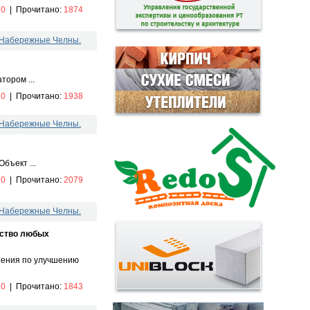
:
0
|
Прочитано:
1874
.Набережные Челны.
ором ...
:
0
|
Прочитано:
1938
.Набережные Челны.
бъект ...
:
0
|
Прочитано:
2079
.Набережные Челны.
ьство любых
шения по улучшению
:
0
|
Прочитано:
1843