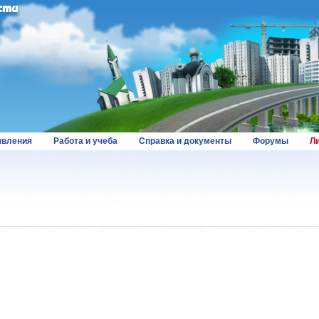
вления
Работа и учеба
Справка и документы
Форумы
Л