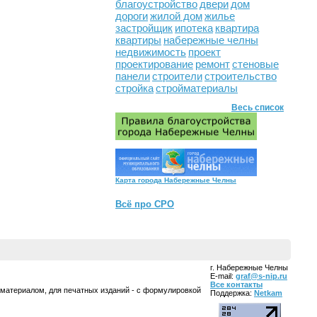
благоустройство
двери
дом
дороги
жилой дом
жилье
застройщик
ипотека
квартира
квартиры
набережные челны
недвижимость
проект
проектирование
ремонт
стеновые
панели
строители
строительство
стройка
стройматериалы
Весь список
Карта города Набережные Челны
Всё про СРО
г. Набережные Челны
E-mail:
graf@s-nip.ru
Все контакты
 материалом, для печатных изданий - с формулировкой
Поддержка:
Netkam