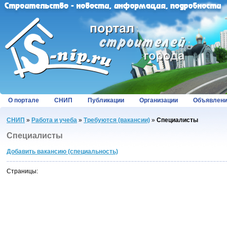
О портале
СНИП
Публикации
Организации
Объявлен
СНИП
»
Работа и учеба
»
Требуются (вакансии)
»
Специалисты
Специалисты
Добавить вакансию (специальность)
Страницы: