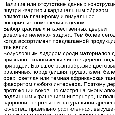
Наличие или отсутствие данных конструкц
внутри квартиры кардинальным образом
влияет на планировку и визуальное
восприятие помещения в целом.
Выбор красивых и качественных дверей
довольно нелегкая задача. Тем более сего
когда ассортимент предлагаемой продукци
так велик.
Безусловным лидером среди материалов д
признано экологически чистое дерево, по
природой. Большое разнообразие цветовых
различных пород (вишня, груша, клен, бел
орех, светлая или темная африканская танг
фаворитом любого интерьера. Поэтому де
протяжении веков, не смотря на смену эпох
подлинным украшением интерьера, наполн
здоровой энергетикой натуральной древе
качества, правильно распиленная, высушен
надежная гарантия того, что двери сохран