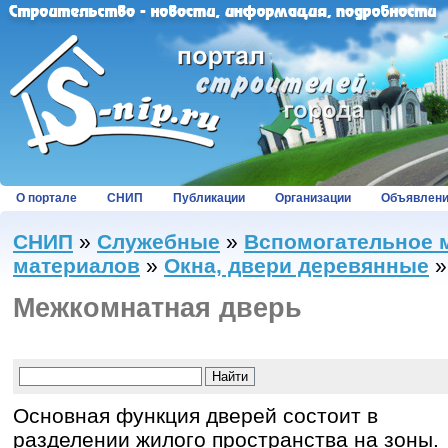
О портале
СНИП
Публикации
Организации
Объявлен
СНИП
»
Служебные
»
Вспомогательное 
материалов
»
Окна, двери деревянные
Межкомнатная дверь
Основная функция дверей состоит в
разделении жилого пространства на зоны.