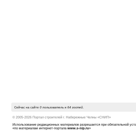
Сейчас на сайте
0 пользователь
и
64 гостей
.
© 2005-2026 Портал строителей г. Набережные Челны «СНИП»
Использование редакционных материалов разрешается при обязательной устано
«по материалам интернет-портала
www.s-nip.ru
»