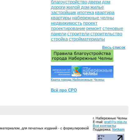
благоустройство
двери
дом
дороги
жилой дом
жилье
застройщик
ипотека
квартира
квартиры
набережные челны
недвижимость
проект
проектирование
ремонт
стеновые
панели
строители
строительство
стройка
стройматериалы
Весь список
Карта города Набережные Челны
Всё про СРО
г. Набережные Челны
E-mail:
graf@s-nip.ru
Все контакты
 материалом, для печатных изданий - с формулировкой
Поддержка:
Netkam