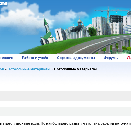
вления
Работа и учеба
Справка и документы
Форумы
Л
ов
»
Потолочные материалы
»
Потолочные материалы...
в шестидесятые годы. Но наибольшего развития этот вид отделки потолка п