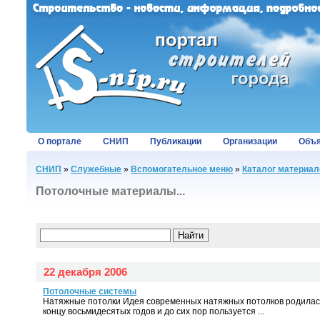
О портале
СНИП
Публикации
Организации
Объя
СНИП
»
Служебные
»
Вспомогательное меню
»
Каталог материал
Потолочные материалы...
22 декабря 2006
Потолочные системы
Натяжные потолки Идея современных натяжных потолков родилась 
концу восьмидесятых годов и до сих пор пользуется ...