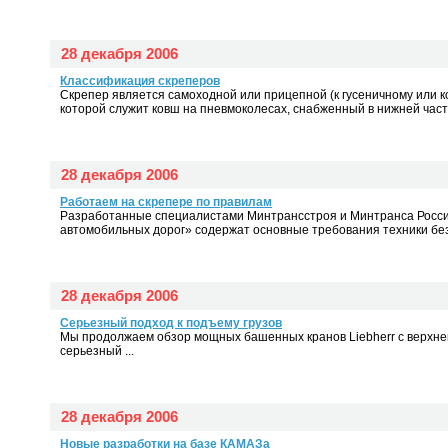
28 декабря 2006
Классификация скреперов
Скрепер является самоходной или прицепной (к гусеничному или 
которой служит ковш на пневмоколесах, снабженный в нижней части
28 декабря 2006
Работаем на скрепере по правилам
Разработанные специалистами Минтрансстроя и Минтранса Росси
автомобильных дорог» содержат основные требования техники без
28 декабря 2006
Серьезный подход к подъему грузов
Мы продолжаем обзор мощных башенных кранов Liebherr с верхне
серьезный ...
28 декабря 2006
Новые разработки на базе КАМАЗа