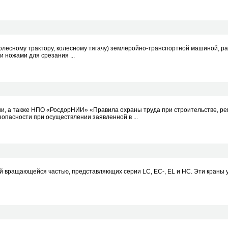
колесному трактору, колесному тягачу) землеройно-транспортной машиной, р
 ножами для срезания ...
и, а также НПО «РосдорНИИ» «Правила охраны труда при строительстве, ре
опасности при осуществлении заявленной в ...
й вращающейся частью, представляющих серии LC, EC-, EL и НС. Эти краны