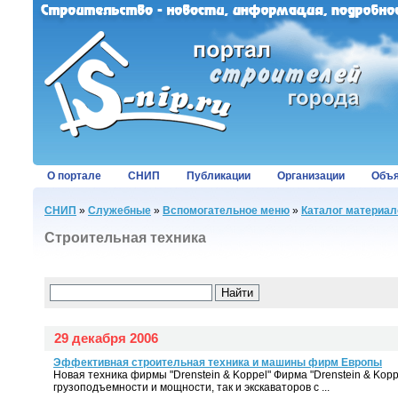
О портале
СНИП
Публикации
Организации
Объя
СНИП
»
Служебные
»
Вспомогательное меню
»
Каталог материал
Строительная техника
29 декабря 2006
Эффективная строительная техника и машины фирм Европы
Новая техника фирмы "Drenstein & Koppel" Фирма "Drenstein & Kop
грузоподъемности и мощности, так и экскаваторов с ...