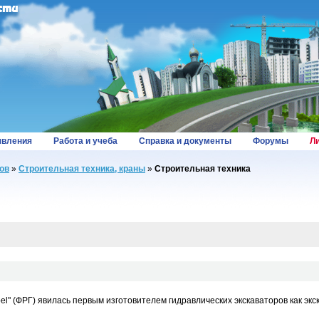
вления
Работа и учеба
Справка и документы
Форумы
Л
ов
»
Строительная техника, краны
»
Строительная техника
pel" (ФРГ) явилась первым изготовителем гидравлических экскаваторов как эк