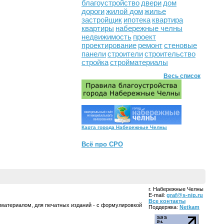
благоустройство
двери
дом
дороги
жилой дом
жилье
застройщик
ипотека
квартира
квартиры
набережные челны
недвижимость
проект
проектирование
ремонт
стеновые
панели
строители
строительство
стройка
стройматериалы
Весь список
Карта города Набережные Челны
Всё про СРО
г. Набережные Челны
E-mail:
graf@s-nip.ru
Все контакты
 материалом, для печатных изданий - с формулировкой
Поддержка:
Netkam